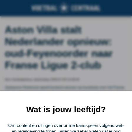
Aston Villa stalt
Nederlander opnieuw:
oud-Feyenoorder naar
Franse Ligue 2-club
Door Voetbalprimeur, wednesday 2026-07-08 12:08:00
Zepiqueno Redmond speelt komend seizoen op huurbasis voor het Franse
Annecy. Dat bevestigt Aston Villa op de clubkanalen. De Nederlandse spits
wordt daarmee voor de tweede keer verhuurd, sinds hij vorige zomer de
overstap maakte van Feyenoord naar Engeland.
Wat is jouw leeftijd?
Vorige
Lees verder bij Voetbalprimeur
Volgende
Om content en uitingen over online kansspelen volgens wet-
en regelgeving te tonen, willen we zeker weten dat je oud