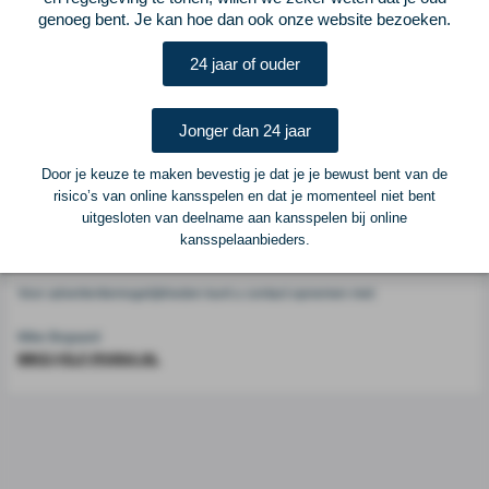
Voetbalcentraal
genoeg bent. Je kan hoe dan ook onze website bezoeken.
24 jaar of ouder
Voetbalcentraal is een merk van
ELF VOETBAL
Postadres
Jonger dan 24 jaar
ELF Voetbal
Postbus 6684
Door je keuze te maken bevestig je dat je je bewust bent van de
6503 GD Nijmegen
risico’s van online kansspelen en dat je momenteel niet bent
uitgesloten van deelname aan kansspelen bij online
kansspelaanbieders.
Adverteren
Voor advertentiemogelijkheden kunt u contact opnemen met:
Mike Bogaard
MIKE@ELF-PANNA.NL