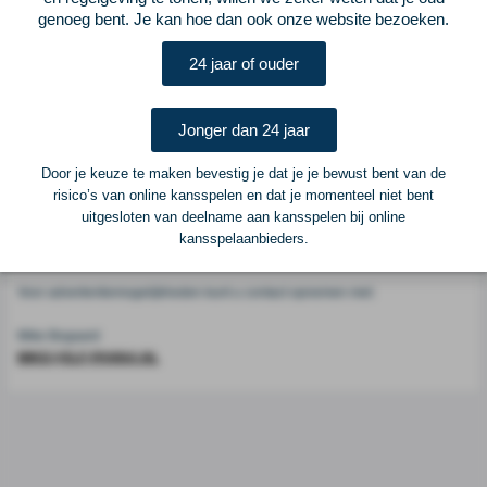
Voetbalcentraal
genoeg bent. Je kan hoe dan ook onze website bezoeken.
24 jaar of ouder
Voetbalcentraal is een merk van
ELF VOETBAL
Postadres
Jonger dan 24 jaar
ELF Voetbal
Postbus 6684
Door je keuze te maken bevestig je dat je je bewust bent van de
6503 GD Nijmegen
risico’s van online kansspelen en dat je momenteel niet bent
uitgesloten van deelname aan kansspelen bij online
kansspelaanbieders.
Adverteren
Voor advertentiemogelijkheden kunt u contact opnemen met:
Mike Bogaard
MIKE@ELF-PANNA.NL