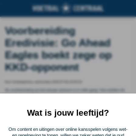
Voorbereiding
Eredivisie: Go Ahead
Eagles boekt zege op
KKD-opponent
Door Voetbalprimeur, wednesday 2026-07-08 20:00:04
De voorbereiding op het nieuwe seizoen is in volle gang. Hoe werken de
Nederlandse clubs toe naar de start van de&nbsp; Eredivisie ?&nbsp;
VoetbalPrimeur &nbsp;zet alle oefenwedstrijden en uitslagen voor je op een
rij.&nbsp;
Wat is jouw leeftijd?
Vorige
Lees verder bij Voetbalprimeur
Volgende
Om content en uitingen over online kansspelen volgens wet-
en regelgeving te tonen, willen we zeker weten dat je oud