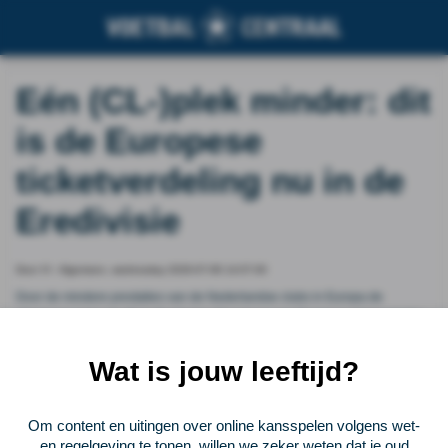
Eén (CL-)plek minder: dit
is de Europese
ticketverdeling nu in de
Eredivisie
Door VI - Algemeen, wednesday 2026-07-08 14:07:00
Door de mindere prestaties van de Nederlandse clubs in Europa de
afgelopen jaren, heeft de Eredivisie dit seizoen een Europees ticket minder
te verdelen dan in de voorbije jaren. Voetbal International zet uiteen hoe de
Europese ticketverdeling in de Eredivisie er dit seizoen uitziet.
Wat is jouw leeftijd?
Vorige
Lees verder bij VI - Algemeen
Volgende
Om content en uitingen over online kansspelen volgens wet-
en regelgeving te tonen, willen we zeker weten dat je oud