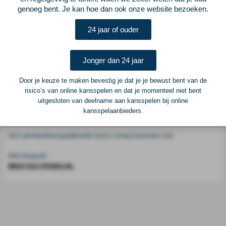
Voetbalcentraal
genoeg bent. Je kan hoe dan ook onze website bezoeken.
24 jaar of ouder
Voetbalcentraal is een merk van
ELF VOETBAL
Postadres
Jonger dan 24 jaar
ELF Voetbal
Postbus 6684
Door je keuze te maken bevestig je dat je je bewust bent van de
6503 GD Nijmegen
risico’s van online kansspelen en dat je momenteel niet bent
uitgesloten van deelname aan kansspelen bij online
kansspelaanbieders.
Adverteren
Voor advertentiemogelijkheden kunt u contact opnemen met:
Mike Bogaard
MIKE@ELF-PANNA.NL