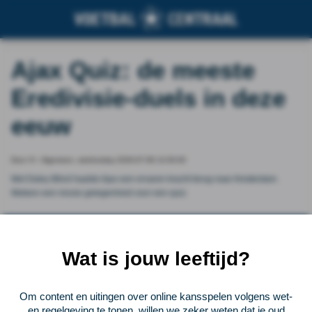
Ajax Quiz: de meeste
Eredivisie-duels in deze
eeuw
Door VI - Algemeen, wednesday 2026-07-08 14:30:00
Met Daley Blind haalde Ajax een ervaren kracht terug naar Amsterdam .
Meteen een mooie gelegenheid voor een quiz.
Vorige
Lees verder bij VI - Algemeen
Volgende
Wat is jouw leeftijd?
Voetbalcentraal
Om content en uitingen over online kansspelen volgens wet-
Voetbalcentraal is een merk van
ELF VOETBAL
en regelgeving te tonen, willen we zeker weten dat je oud