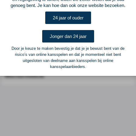
genoeg bent. Je kan hoe dan ook onze website bezoeken.
Postadres
ELF Voetbal
24 jaar of ouder
Postbus 6684
6503 GD Nijmegen
Jonger dan 24 jaar
Adverteren
Door je keuze te maken bevestig je dat je je bewust bent van de
risico’s van online kansspelen en dat je momenteel niet bent
Voor advertentiemogelijkheden kunt u contact opnemen met:
uitgesloten van deelname aan kansspelen bij online
kansspelaanbieders.
Mike Bogaard
MIKE@ELF-PANNA.NL