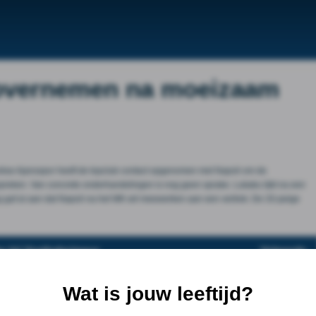
 overnemen na moeizaam
urkse Ajansspor heeft de topclub contact opgenomen met Napoli om de
spreken. Van concrete onderhandelingen is nog geen sprake. Lukaku lijkt na een
g gaf al aan dat Napoli na het WK wil meewerken aan een vertrek. De 33-jarige
r bij Voetbalprimeur
Volgende
Wat is jouw leeftijd?