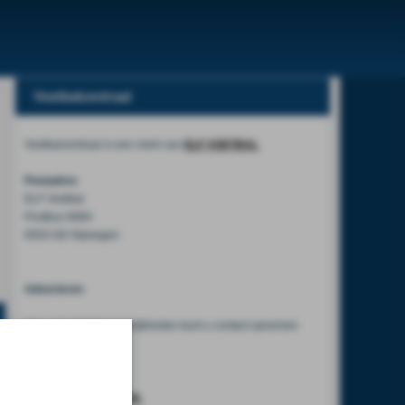
Voetbalcentraal
Voetbalcentraal is een merk van
ELF VOETBAL
Postadres
ELF Voetbal
Postbus 6684
6503 GD Nijmegen
Adverteren
Voor advertentiemogelijkheden kunt u contact opnemen
met:
Mike Bogaard
MIKE@ELF-PANNA.NL