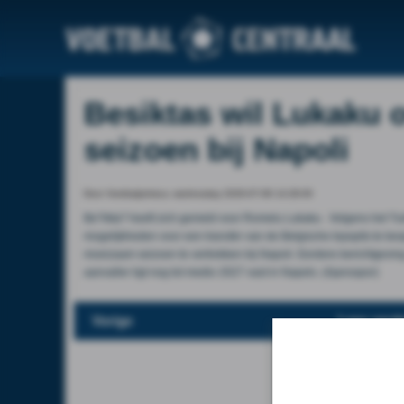
Besiktas wil Lukaku
seizoen bij Napoli
Door Voetbalprimeur, wednesday 2026-07-08 14:28:00
Be?ikta? heeft zich gemeld voor Romelu Lukaku . Volgens het T
mogelijkheden voor een transfer van de Belgische topspits te be
moeizaam seizoen te vertrekken bij Napoli. Eerdere berichtgevin
aanvaller ligt nog tot medio 2027 vast in Napels. (Ajansspor)
Vorige
Lees verde