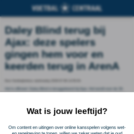
Daley Blind terug bij
Ajax: deze spelers
gingen hem voor en
keerden terug in ArenA
Door Voetbalprimeur, wednesday 2026-07-08 14:50:04
Het is officieel: Daley Blind is teruggekeerd bij Ajax. Het wordt voor de 36-
jarige linkspoot zijn derde termijn als speler van de Amsterdammers. Sinds
1999 kozen 19 voetballers voor een rentree in de Johan Cruijff ArenA.
VoetbalPrimeur zet ze voor je op een rijtje.
Wat is jouw leeftijd?
Vorige
Lees verder bij Voetbalprimeur
Volgende
Om content en uitingen over online kansspelen volgens wet-
en regelgeving te tonen, willen we zeker weten dat je oud