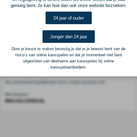
Voetbalcentraal
genoeg bent. Je kan hoe dan ook onze website bezoeken.
24 jaar of ouder
Voetbalcentraal is een merk van
ELF VOETBAL
Postadres
Jonger dan 24 jaar
ELF Voetbal
Postbus 6684
Door je keuze te maken bevestig je dat je je bewust bent van de
6503 GD Nijmegen
risico’s van online kansspelen en dat je momenteel niet bent
uitgesloten van deelname aan kansspelen bij online
kansspelaanbieders.
Adverteren
Voor advertentiemogelijkheden kunt u contact opnemen met:
Mike Bogaard
MIKE@ELF-PANNA.NL