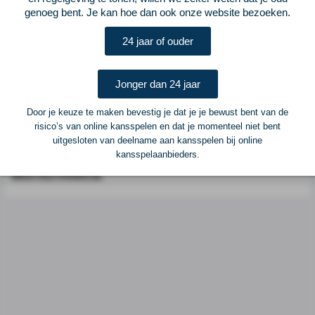
genoeg bent. Je kan hoe dan ook onze website bezoeken.
Postadres
ELF Voetbal
24 jaar of ouder
Postbus 6684
6503 GD Nijmegen
Jonger dan 24 jaar
Adverteren
Door je keuze te maken bevestig je dat je je bewust bent van de
risico’s van online kansspelen en dat je momenteel niet bent
Voor advertentiemogelijkheden kunt u contact opnemen met:
uitgesloten van deelname aan kansspelen bij online
kansspelaanbieders.
Mike Bogaard
MIKE@ELF-PANNA.NL