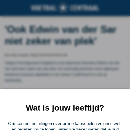
'Ook Edwin van der Sar
niet zeker van plek'
Door Ajax netwerk, friday 2023-05-26 09:01:00
Volgens het Algemeen Dagblad is ook algemeen directeur Edwin van der
Sar niet meer zeker van zijn plek. De voormalig doelman werd afgelopen
weekend massaal uitgefloten in de Johan Cruijff ArenA en ook op
bestuurlijk...
Vorige
Lees verder bij Ajax netwerk
Volgende
Wat is jouw leeftijd?
Voetbalcentraal
Om content en uitingen over online kansspelen volgens wet-
Voetbalcentraal is een merk van
ELF VOETBAL
en regelgeving te tonen, willen we zeker weten dat je oud