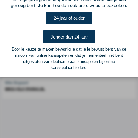
genoeg bent. Je kan hoe dan ook onze website bezoeken.
Voetbalcentraal is een merk van
ELF VOETBAL
24 jaar of ouder
Postadres
ELF Voetbal
Postbus 6684
Jonger dan 24 jaar
6503 GD Nijmegen
Door je keuze te maken bevestig je dat je je bewust bent van de
risico’s van online kansspelen en dat je momenteel niet bent
Adverteren
uitgesloten van deelname aan kansspelen bij online
kansspelaanbieders.
Voor advertentiemogelijkheden kunt u contact opnemen met:
Mike Bogaard
MIKE@ELF-PANNA.NL