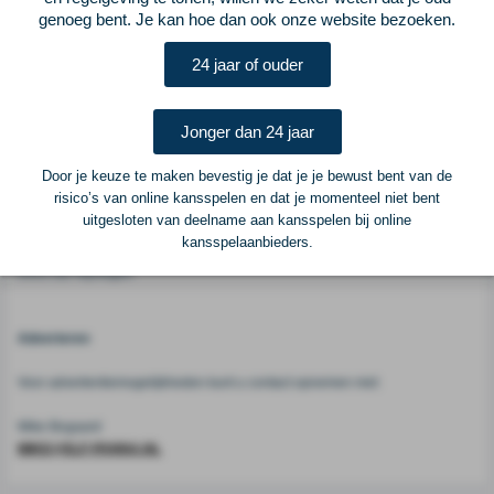
Den Haag - sc Heerenveen (Blom) 14.30 uur: Roda JC Kerkrade - Willem II
genoeg bent. Je kan hoe dan ook onze website bezoeken.
(Makkelie) 14.30 uur: SC Cambuur - Excelsior Rotterdam (Higler)
24 jaar of ouder
Voetbalcentraal
Jonger dan 24 jaar
Voetbalcentraal is een merk van
ELF VOETBAL
Door je keuze te maken bevestig je dat je je bewust bent van de
risico’s van online kansspelen en dat je momenteel niet bent
Postadres
uitgesloten van deelname aan kansspelen bij online
ELF Voetbal
kansspelaanbieders.
Postbus 6684
6503 GD Nijmegen
Adverteren
Voor advertentiemogelijkheden kunt u contact opnemen met:
Mike Bogaard
MIKE@ELF-PANNA.NL