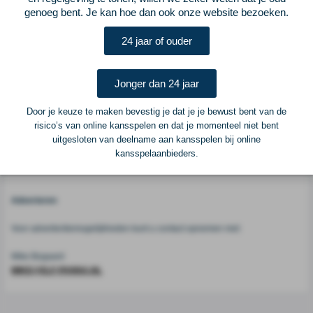
Europees niveau.
genoeg bent. Je kan hoe dan ook onze website bezoeken.
24 jaar of ouder
Voetbalcentraal
Jonger dan 24 jaar
Voetbalcentraal is een merk van
ELF VOETBAL
Door je keuze te maken bevestig je dat je je bewust bent van de
Postadres
risico’s van online kansspelen en dat je momenteel niet bent
ELF Voetbal
uitgesloten van deelname aan kansspelen bij online
Postbus 6684
kansspelaanbieders.
6503 GD Nijmegen
Adverteren
Voor advertentiemogelijkheden kunt u contact opnemen met:
Mike Bogaard
MIKE@ELF-PANNA.NL