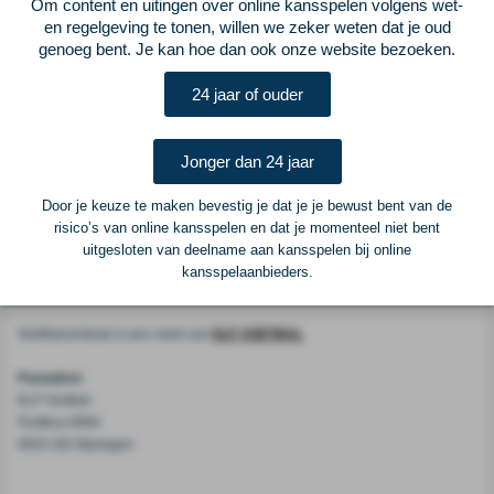
Om content en uitingen over online kansspelen volgens wet-
in de voetballerij kan er altijd iets veranderen, maar ik ruil PSV niet in voor
en regelgeving te tonen, willen we zeker weten dat je oud
de eerste de beste club.''
genoeg bent. Je kan hoe dan ook onze website bezoeken.
OFFICIEEL: Jeffrey
#Bruma
verlengt zijn contract met
#PSV
tot medio 2018!
pic.twitter.com/iVrSGqc9I9
24 jaar of ouder
— Voetbal Centraal (@voetbalcentraal)
22 februari 2016
De handtekening staat!
@JBruma
verlengt zijn contract tot
Jonger dan 24 jaar
2018.
#PSV
pic.twitter.com/HBrAFAPrl9
Door je keuze te maken bevestig je dat je je bewust bent van de
— PSV (@PSV)
22 februari 2016
risico’s van online kansspelen en dat je momenteel niet bent
uitgesloten van deelname aan kansspelen bij online
kansspelaanbieders.
Voetbalcentraal
Voetbalcentraal is een merk van
ELF VOETBAL
Postadres
ELF Voetbal
Postbus 6684
6503 GD Nijmegen