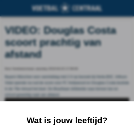
VIDEO: Douglas Costa
scoort prachtig van
afstand
Door Voetbalcentraal, saturday 2016-04-23 17:09:00
Bayern München won vanmiddag met 2-0 op bezoek bij Herta BSC. Arthuro
Vidal opende na rust de score voor
FC Hollywood
en Douglas Costa besliste
in de 79e minuut het duel. De Braziliaan dribbelde naar binnen toe en
schoot geweldig raak van afstand.
Wat is jouw leeftijd?