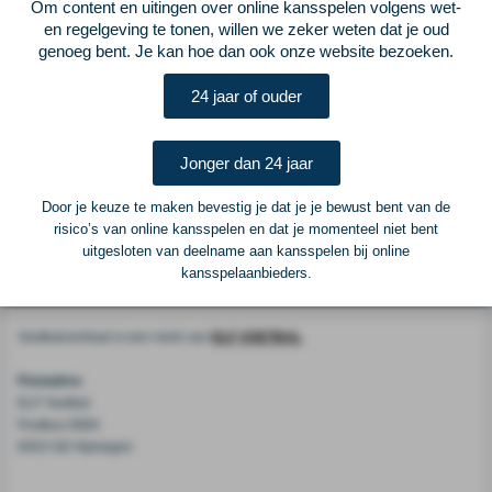
Om content en uitingen over online kansspelen volgens wet-
Cruijff Schaal. De KNVB onderzoekt de mogelijkheid om Feyenoord-
en regelgeving te tonen, willen we zeker weten dat je oud
supporters toe te laten in de Amsterdam ArenA: ''We moeten het er nog even
genoeg bent. Je kan hoe dan ook onze website bezoeken.
goed over hebben, want het klimaat tussen Feyenoord en Ajax is nog niet zo
goed'', weet Aboutaleb uit ervaring. ''Zo’n beslissing maak ik niet alleen. Daar
24 jaar of ouder
heb ik mijn collega-burgemeester van Amsterdam bij nodig, de KNVB en de
politiechefs van Rotterdam en Amsterdam. Ik ga van tevoren hier niet zomaar
iets over roepen.'' ''Het maakt echt wel uit of Ajax of PSV in de wedstrijd om
Jonger dan 24 jaar
de Johan Cruijff Schaal staat, maar daar gaan we het pas over hebben als
duidelijk is wie er kampioen van Nederland is. Daarna zien we het wel'', zo
Door je keuze te maken bevestig je dat je je bewust bent van de
besluit de topbestuurder van de havenstad.
risico’s van online kansspelen en dat je momenteel niet bent
uitgesloten van deelname aan kansspelen bij online
kansspelaanbieders.
Voetbalcentraal
Voetbalcentraal is een merk van
ELF VOETBAL
Postadres
ELF Voetbal
Postbus 6684
6503 GD Nijmegen