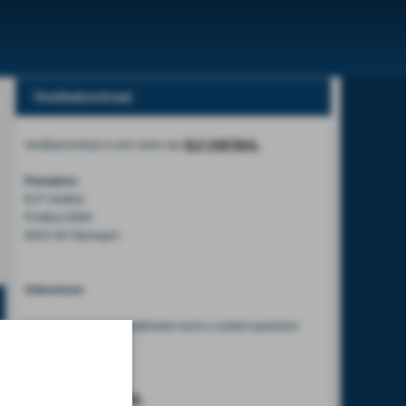
Voetbalcentraal
Voetbalcentraal is een merk van
ELF VOETBAL
Postadres
ELF Voetbal
Postbus 6684
6503 GD Nijmegen
Adverteren
Voor advertentiemogelijkheden kunt u contact opnemen
met:
Mike Bogaard
MIKE@ELF-PANNA.NL