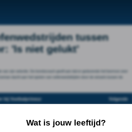
fenwedstrijden tussen
 'Is niet gelukt'
e van zijn selectie. De bondscoach geeft aan dat er gedurende het toernooi zeer
 Koeman dacht aan het spelen van oefenwedstrijden door de wissels tussen de
r bij Voetbalprimeur
Volgende
Wat is jouw leeftijd?