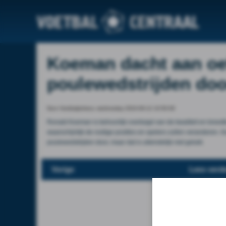
Koeman dacht aan oe
poulewedstrijden door:
Door Voetbalprimeur, wednesday 2024-06-12 10:50:06
Ronald Koeman is behoorlijk overtuigd van de kwaliteit en breedt
waarschijnlijk de nodige posities en spelers zullen veranderen.
poulewedstrijden door, maar dat is uiteindelijk niet gelukt.
Vorige
Lees verde