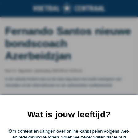
Fernando Santos nieuwe
bondscoach
Azerbeidzjan
Door VI - Algemeen, wednesday 2024-06-12 10:50:12
In de rubriek Kortom lees je de hele dag door een korte weergave van
nieuwtjes uit de internationale en de vaderlandse voetbalwereld.
Vorige
Lees verder bij VI - Algemeen
Volgende
Wat is jouw leeftijd?
Voetbalcentraal
Om content en uitingen over online kansspelen volgens wet-
Voetbalcentraal is een merk van
ELF VOETBAL
en regelgeving te tonen, willen we zeker weten dat je oud