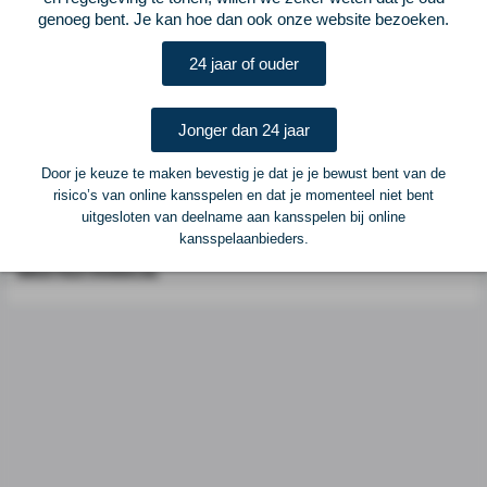
genoeg bent. Je kan hoe dan ook onze website bezoeken.
Postadres
ELF Voetbal
24 jaar of ouder
Postbus 6684
6503 GD Nijmegen
Jonger dan 24 jaar
Adverteren
Door je keuze te maken bevestig je dat je je bewust bent van de
risico’s van online kansspelen en dat je momenteel niet bent
Voor advertentiemogelijkheden kunt u contact opnemen met:
uitgesloten van deelname aan kansspelen bij online
kansspelaanbieders.
Mike Bogaard
MIKE@ELF-PANNA.NL