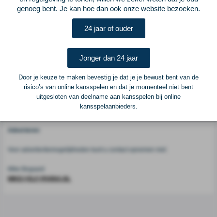
Vorige
Lees verder bij AD - Nederlands voetbal
Volgende
genoeg bent. Je kan hoe dan ook onze website bezoeken.
Voetbalcentraal
24 jaar of ouder
Voetbalcentraal is een merk van
ELF VOETBAL
Jonger dan 24 jaar
Postadres
Door je keuze te maken bevestig je dat je je bewust bent van de
ELF Voetbal
risico’s van online kansspelen en dat je momenteel niet bent
Postbus 6684
uitgesloten van deelname aan kansspelen bij online
6503 GD Nijmegen
kansspelaanbieders.
Adverteren
Voor advertentiemogelijkheden kunt u contact opnemen met:
Mike Bogaard
MIKE@ELF-PANNA.NL