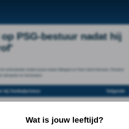
op PSG-bestuur nadat hij
of'
r de vertroebelde relatie tussen Kylian Mbappé en Paris Saint-Germain. Rondom
e sterspeler en het bestuur.
r bij Voetbalprimeur
Volgende
Wat is jouw leeftijd?