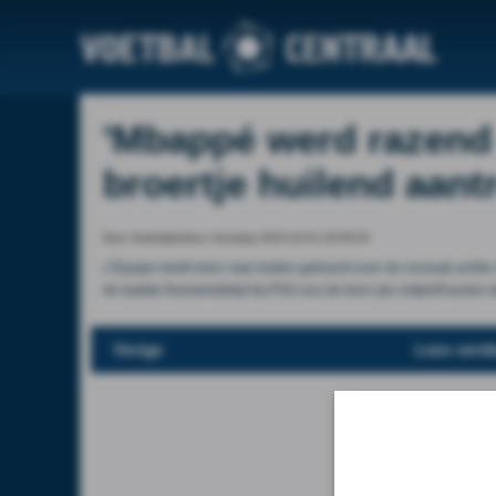
'Mbappé werd razend 
broertje huilend aantr
Door Voetbalprimeur, thursday 2024-10-31 20:55:04
L’Équipe heeft meer naar buiten gebracht over de oorzaak achte
de laatste thuiswedstrijd bij PSG zou de bom zijn ontploft tussen d
Vorige
Lees verde