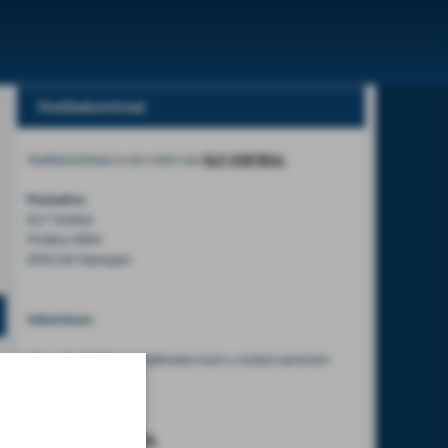
Voetbalcentraal
Voetbalcentraal is een merk van
ELF VOETBAL
Postadres
ELF Voetbal
Postbus 6684
6503 GD Nijmegen
Adverteren
Voor advertentiemogelijkheden kunt u contact opnemen
met:
Mike Bogaard
MIKE@ELF-PANNA.NL