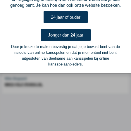
genoeg bent. Je kan hoe dan ook onze website bezoeken.
Voetbalcentraal is een merk van
ELF VOETBAL
24 jaar of ouder
Postadres
ELF Voetbal
Postbus 6684
Jonger dan 24 jaar
6503 GD Nijmegen
Door je keuze te maken bevestig je dat je je bewust bent van de
risico’s van online kansspelen en dat je momenteel niet bent
Adverteren
uitgesloten van deelname aan kansspelen bij online
kansspelaanbieders.
Voor advertentiemogelijkheden kunt u contact opnemen met:
Mike Bogaard
MIKE@ELF-PANNA.NL