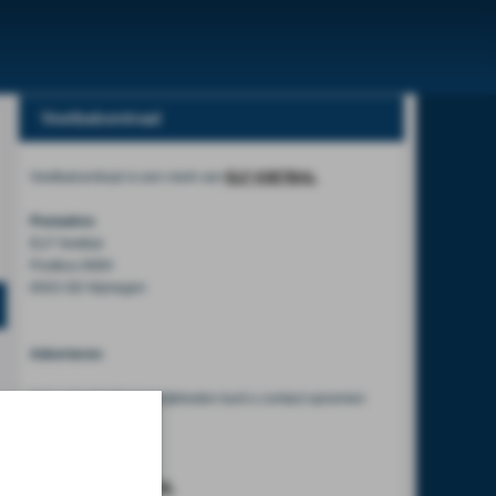
Voetbalcentraal
Voetbalcentraal is een merk van
ELF VOETBAL
Postadres
ELF Voetbal
Postbus 6684
6503 GD Nijmegen
Adverteren
Voor advertentiemogelijkheden kunt u contact opnemen
met:
Mike Bogaard
MIKE@ELF-PANNA.NL