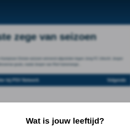
te zege van seizoen
en Kampioen Divisie-seizoen winnend afgesloten tegen Jong FC Utrecht. Jesper
ovense goals, nadat Jesper van Riel halverwege...
der bij PSV Netwerk
Volgende
Wat is jouw leeftijd?