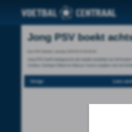
Jong PSV boekt achts
Door PSV Netwerk, saturday 2025-05-10 00:30:04
Jong PSV heeft vrijdagavond zijn laatste wedstrijd van dit Keuk
Uneken, Dantaye Gilbert en Marcus Younis zorgden voor de Eindh
Vorige
Lees ver