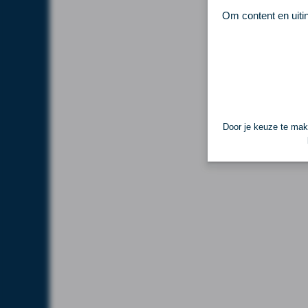
Om content en uiti
Door je keuze te make