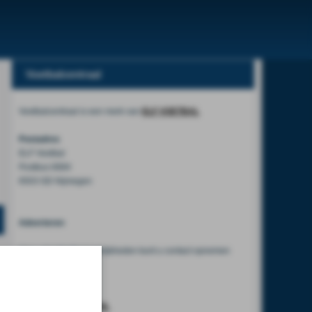
Voetbalcentraal
Voetbalcentraal is een merk van
ELF VOETBAL
Postadres
ELF Voetbal
Postbus 6684
6503 GD Nijmegen
Adverteren
Voor advertentiemogelijkheden kunt u contact opnemen
met:
Mike Bogaard
MIKE@ELF-PANNA.NL