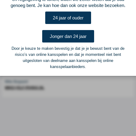
genoeg bent. Je kan hoe dan ook onze website bezoeken.
Voetbalcentraal is een merk van
ELF VOETBAL
24 jaar of ouder
Postadres
ELF Voetbal
Postbus 6684
Jonger dan 24 jaar
6503 GD Nijmegen
Door je keuze te maken bevestig je dat je je bewust bent van de
risico’s van online kansspelen en dat je momenteel niet bent
Adverteren
uitgesloten van deelname aan kansspelen bij online
kansspelaanbieders.
Voor advertentiemogelijkheden kunt u contact opnemen met:
Mike Bogaard
MIKE@ELF-PANNA.NL