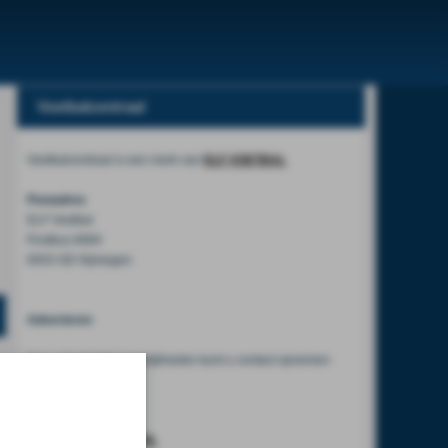
Voetbalcentraal
Voetbalcentraal is een merk van
ELF VOETBAL
Postadres
ELF Voetbal
Postbus 6684
6503 GD Nijmegen
Adverteren
Voor advertentiemogelijkheden kunt u contact opnemen
met:
Mike Bogaard
MIKE@ELF-PANNA.NL