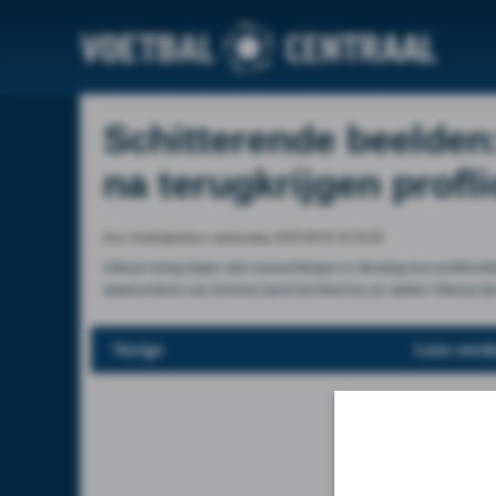
Schitterende beelden:
na terugkrijgen profli
Door Voetbalprimeur, wednesday 2025-09-03 19:20:05
Vitesse kreeg tegen alle verwachtingen in dinsdag hun proflicentie
stadscentrum van Arnhem barst het feest los en steken Vitesse-fa
Vorige
Lees verde