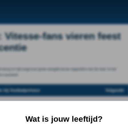
 Vitesse-fans vieren feest
centie
 terug en dat zorgt voor grote vreugde bij de supporters van de club. In het
ns vuurwerk.
r bij Voetbalprimeur
Volgende
Wat is jouw leeftijd?