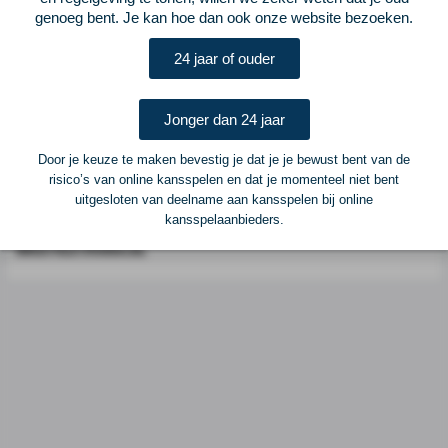
genoeg bent. Je kan hoe dan ook onze website bezoeken.
Postadres
ELF Voetbal
24 jaar of ouder
Postbus 6684
6503 GD Nijmegen
Jonger dan 24 jaar
Adverteren
Door je keuze te maken bevestig je dat je je bewust bent van de
risico’s van online kansspelen en dat je momenteel niet bent
Voor advertentiemogelijkheden kunt u contact opnemen met:
uitgesloten van deelname aan kansspelen bij online
kansspelaanbieders.
Mike Bogaard
MIKE@ELF-PANNA.NL