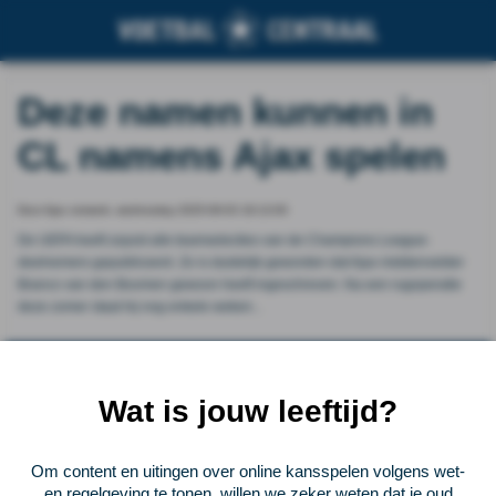
Deze namen kunnen in
CL namens Ajax spelen
Door Ajax netwerk, wednesday 2025-09-03 18:13:00
De UEFA heeft zojuist alle teamselecties van de Champions League-
deelnemers gepubliceerd. Zo is duidelijk geworden dat Ajax middenvelder
Branco van den Boomen gewoon heeft ingeschreven. Na een rugoperatie
deze zomer staat hij nog enkele weken...
Vorige
Lees verder bij Ajax netwerk
Volgende
Wat is jouw leeftijd?
Voetbalcentraal
Om content en uitingen over online kansspelen volgens wet-
Voetbalcentraal is een merk van
ELF VOETBAL
en regelgeving te tonen, willen we zeker weten dat je oud