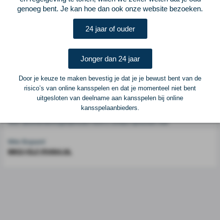
genoeg bent. Je kan hoe dan ook onze website bezoeken.
Voetbalcentraal is een merk van
ELF VOETBAL
24 jaar of ouder
Postadres
ELF Voetbal
Jonger dan 24 jaar
Postbus 6684
6503 GD Nijmegen
Door je keuze te maken bevestig je dat je je bewust bent van de
risico’s van online kansspelen en dat je momenteel niet bent
uitgesloten van deelname aan kansspelen bij online
Adverteren
kansspelaanbieders.
Voor advertentiemogelijkheden kunt u contact opnemen met:
Mike Bogaard
MIKE@ELF-PANNA.NL