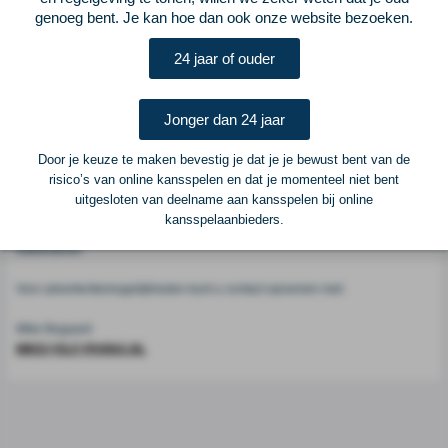
genoeg bent. Je kan hoe dan ook onze website bezoeken.
Voetbalcentraal
24 jaar of ouder
Voetbalcentraal is een merk van
ELF VOETBAL
Jonger dan 24 jaar
Postadres
ELF Voetbal
Door je keuze te maken bevestig je dat je je bewust bent van de
Postbus 6684
risico’s van online kansspelen en dat je momenteel niet bent
6503 GD Nijmegen
uitgesloten van deelname aan kansspelen bij online
kansspelaanbieders.
Adverteren
Voor advertentiemogelijkheden kunt u contact opnemen met:
Mike Bogaard
MIKE@ELF-PANNA.NL