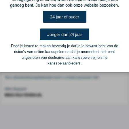
Voetbalcentraal
genoeg bent. Je kan hoe dan ook onze website bezoeken.
24 jaar of ouder
Voetbalcentraal is een merk van
ELF VOETBAL
Postadres
Jonger dan 24 jaar
ELF Voetbal
Postbus 6684
Door je keuze te maken bevestig je dat je je bewust bent van de
6503 GD Nijmegen
risico’s van online kansspelen en dat je momenteel niet bent
uitgesloten van deelname aan kansspelen bij online
kansspelaanbieders.
Adverteren
Voor advertentiemogelijkheden kunt u contact opnemen met:
Mike Bogaard
MIKE@ELF-PANNA.NL