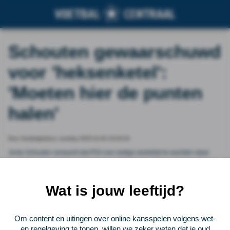
Schouten gewaarschuwd
voor 'heksenketel':
'Moeten hier de punten
halen'
Door Voetbalprimeur, tuesday 2025-11-04 19:20:04
Jerdy Schouten verwacht dat PSV een lastige wedstrijd te wachten staat
tegen Olympiakos. De aanvoerder van de Eindhovenaren speelt wederom
centraal achterin en is blij dat Peter Bosz niet te veel heeft gesleuteld aan
zijn elftal.
Wat is jouw leeftijd?
Vorige
Lees verder bij Voetbalprimeur
Volgende
Om content en uitingen over online kansspelen volgens wet-
en regelgeving te tonen, willen we zeker weten dat je oud