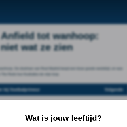
t Anfield tot wanhoop:
niet wat ze zien
t wanhoop. De doelman van Real Madrid keept een bizar goede wedstrijd, en was
 The Reds hun frustraties de vrije loop.
r bij Voetbalprimeur
Volgende
Wat is jouw leeftijd?