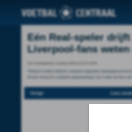
Eén Real-speler drijf
Liverpool-fans weten 
Door Voetbalprimeur, tuesday 2025-11-04 21:35:05
Thibaut Courtois drijft de Liverpool-supporters dinsdagavond to
tot aan minuut 61 volstrekt onpasseerbaar. Op X laten de fans van
Vorige
Lees verde