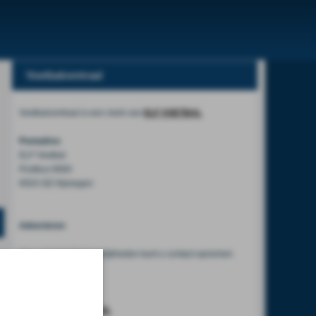
Voetbalcentraal
Voetbalcentraal is een merk van
ELF VOETBAL
Postadres
ELF Voetbal
Postbus 6684
6503 GD Nijmegen
Adverteren
Voor advertentiemogelijkheden kunt u contact opnemen
met:
Mike Bogaard
MIKE@ELF-PANNA.NL