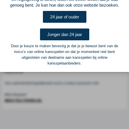
genoeg bent. Je kan hoe dan ook onze website bezoeken.
Voetbalcentraal
24 jaar of ouder
Voetbalcentraal is een merk van
ELF VOETBAL
Jonger dan 24 jaar
Postadres
ELF Voetbal
Door je keuze te maken bevestig je dat je je bewust bent van de
Postbus 6684
risico’s van online kansspelen en dat je momenteel niet bent
6503 GD Nijmegen
uitgesloten van deelname aan kansspelen bij online
kansspelaanbieders.
Adverteren
Voor advertentiemogelijkheden kunt u contact opnemen met:
Mike Bogaard
MIKE@ELF-PANNA.NL