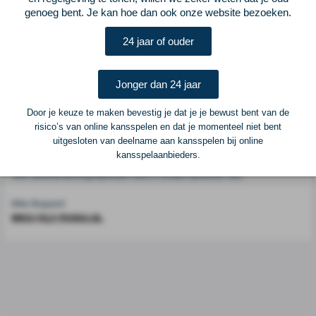
genoeg bent. Je kan hoe dan ook onze website bezoeken.
Voetbalcentraal is een merk van
ELF VOETBAL
24 jaar of ouder
Postadres
ELF Voetbal
Jonger dan 24 jaar
Postbus 6684
6503 GD Nijmegen
Door je keuze te maken bevestig je dat je je bewust bent van de
risico’s van online kansspelen en dat je momenteel niet bent
uitgesloten van deelname aan kansspelen bij online
Adverteren
kansspelaanbieders.
Voor advertentiemogelijkheden kunt u contact opnemen met:
Mike Bogaard
MIKE@ELF-PANNA.NL