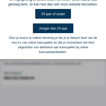
Voetbalcentraal
genoeg bent. Je kan hoe dan ook onze website bezoeken.
24 jaar of ouder
Voetbalcentraal is een merk van
ELF VOETBAL
Postadres
Jonger dan 24 jaar
ELF Voetbal
Postbus 6684
Door je keuze te maken bevestig je dat je je bewust bent van de
6503 GD Nijmegen
risico’s van online kansspelen en dat je momenteel niet bent
uitgesloten van deelname aan kansspelen bij online
kansspelaanbieders.
Adverteren
Voor advertentiemogelijkheden kunt u contact opnemen met:
Mike Bogaard
MIKE@ELF-PANNA.NL