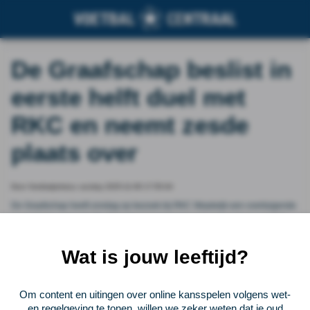
De Graafschap beslist in
eerste helft duel met
RKC en neemt zesde
plaats over
Door Voetbalprimeur, sunday 2025-11-09 17:55:04
De Graafschap heeft zondag op bezoek bij RKC Waalwijk een overtuigende
overwinning geboekt. De Superboeren kwamen nog voor rust op een 0-3
voorsprong en gaven in het restant van de wedstrijd de zege niet meer uit
handen (1-4).
Wat is jouw leeftijd?
Vorige
Lees verder bij Voetbalprimeur
Volgende
Om content en uitingen over online kansspelen volgens wet-
en regelgeving te tonen, willen we zeker weten dat je oud