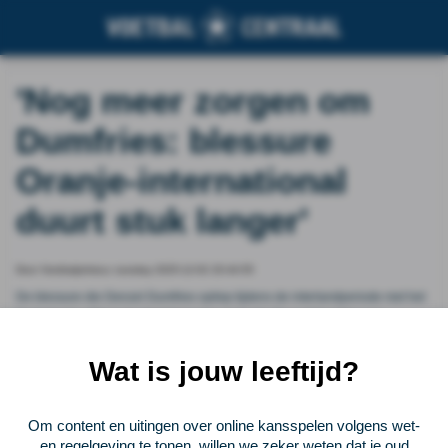
'Nog meer zorgen om
Dumfries: blessure
Oranje-international
duurt stuk langer'
Door Voetbalprimeur, tuesday 2025-12-02 20:44:55
De blessure die Denzel Dumfries opliep tijdens de interlandperiode met het
Nederlands elftal is hardnekkiger dan gedacht. De rechtsachter van
Internazionale en Oranje moet langer toekijken en moet de komende vier
duels ook nog missen voor de Italianen.
Wat is jouw leeftijd?
Vorige
Lees verder bij Voetbalprimeur
Volgende
Om content en uitingen over online kansspelen volgens wet-
en regelgeving te tonen, willen we zeker weten dat je oud