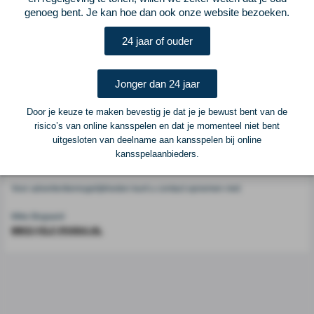
Voetbalcentraal
genoeg bent. Je kan hoe dan ook onze website bezoeken.
24 jaar of ouder
Voetbalcentraal is een merk van
ELF VOETBAL
Postadres
Jonger dan 24 jaar
ELF Voetbal
Postbus 6684
Door je keuze te maken bevestig je dat je je bewust bent van de
6503 GD Nijmegen
risico’s van online kansspelen en dat je momenteel niet bent
uitgesloten van deelname aan kansspelen bij online
kansspelaanbieders.
Adverteren
Voor advertentiemogelijkheden kunt u contact opnemen met:
Mike Bogaard
MIKE@ELF-PANNA.NL