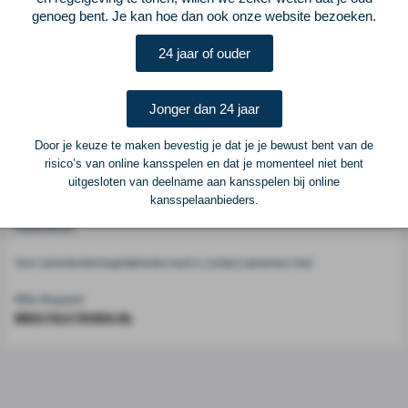
genoeg bent. Je kan hoe dan ook onze website bezoeken.
Voetbalcentraal
24 jaar of ouder
Voetbalcentraal is een merk van
ELF VOETBAL
Jonger dan 24 jaar
Postadres
ELF Voetbal
Door je keuze te maken bevestig je dat je je bewust bent van de
Postbus 6684
risico’s van online kansspelen en dat je momenteel niet bent
6503 GD Nijmegen
uitgesloten van deelname aan kansspelen bij online
kansspelaanbieders.
Adverteren
Voor advertentiemogelijkheden kunt u contact opnemen met:
Mike Bogaard
MIKE@ELF-PANNA.NL