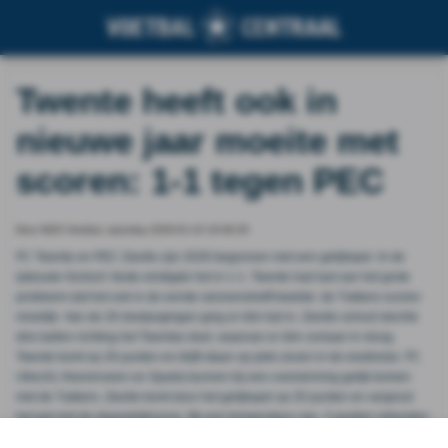
Twente heeft ook in
nieuwe jaar moeite met
scoren: 1-1 tegen PEC
Door NOS Voetbal, saturday 2026-01-10 19:46:35
FC Twente en PEC Zwolle zijn 2026 begonnen met een gelijkspel. In de
ijskoude Grolsch Veste eindigde het in 1-1. Twente had last van het grote
probleem dat het ook in de eerste seizoenshelft kwelde: de Tukkers scoren
moeilijk. Van de 26 doelpogingen ging er één bal in. Zwolle schoot slechts
drie ballen richting het Twentse doel, waarvan er één zomaar in vloog.
Twente komt op 26 punten en blijft staan op plek zeven in de eredivisie. FC
Utrecht, Heerenveen en Sparta kunnen bij een overwinning gelijk komen
met de Tukkers. Zwolle komt door het gelijkspel op 20 punten en vergroot
het gat met de degradatiezone. Bij een temperatuur van -3 graden rekenden
de Twente-fans hartverwarmend spel, onder toezien van toekomstig