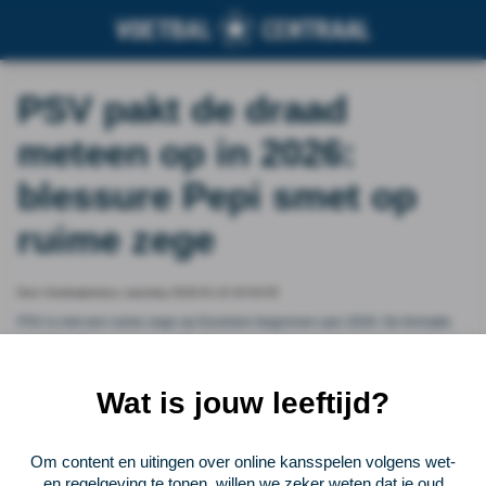
PSV pakt de draad
meteen op in 2026:
blessure Pepi smet op
ruime zege
Door Voetbalprimeur, saturday 2026-01-10 20:54:55
PSV is met een ruime zege op Excelsior begonnen aan 2026. De formatie
van Peter Bosz leek even af te stevenen op een monsterscore, maar dat
bleef de Rotterdammers bespaard: 5-1. De blessure van Ricardo Pepi
zorgde voor een domper op de zege.
Wat is jouw leeftijd?
Vorige
Lees verder bij Voetbalprimeur
Volgende
Om content en uitingen over online kansspelen volgens wet-
en regelgeving te tonen, willen we zeker weten dat je oud