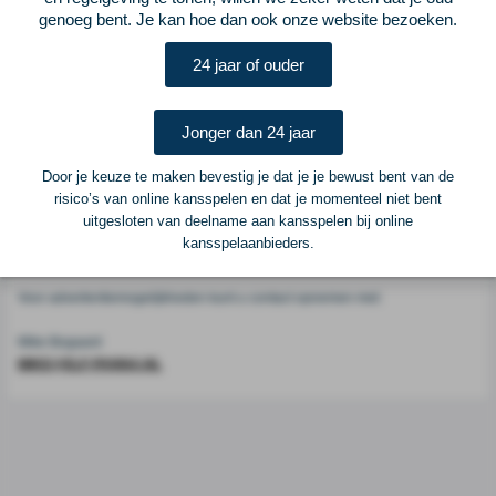
Voetbalcentraal
genoeg bent. Je kan hoe dan ook onze website bezoeken.
24 jaar of ouder
Voetbalcentraal is een merk van
ELF VOETBAL
Postadres
Jonger dan 24 jaar
ELF Voetbal
Postbus 6684
Door je keuze te maken bevestig je dat je je bewust bent van de
6503 GD Nijmegen
risico’s van online kansspelen en dat je momenteel niet bent
uitgesloten van deelname aan kansspelen bij online
kansspelaanbieders.
Adverteren
Voor advertentiemogelijkheden kunt u contact opnemen met:
Mike Bogaard
MIKE@ELF-PANNA.NL