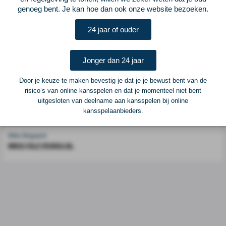
genoeg bent. Je kan hoe dan ook onze website bezoeken.
Voetbalcentraal is een merk van
ELF VOETBAL
24 jaar of ouder
Postadres
ELF Voetbal
Postbus 6684
Jonger dan 24 jaar
6503 GD Nijmegen
Door je keuze te maken bevestig je dat je je bewust bent van de
risico’s van online kansspelen en dat je momenteel niet bent
Adverteren
uitgesloten van deelname aan kansspelen bij online
kansspelaanbieders.
Voor advertentiemogelijkheden kunt u contact opnemen met:
Mike Bogaard
MIKE@ELF-PANNA.NL