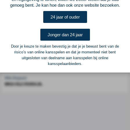
genoeg bent. Je kan hoe dan ook onze website bezoeken.
Voetbalcentraal is een merk van
ELF VOETBAL
24 jaar of ouder
Postadres
ELF Voetbal
Postbus 6684
Jonger dan 24 jaar
6503 GD Nijmegen
Door je keuze te maken bevestig je dat je je bewust bent van de
risico’s van online kansspelen en dat je momenteel niet bent
Adverteren
uitgesloten van deelname aan kansspelen bij online
kansspelaanbieders.
Voor advertentiemogelijkheden kunt u contact opnemen met:
Mike Bogaard
MIKE@ELF-PANNA.NL