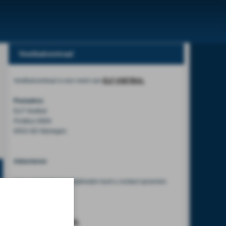
Voetbalcentraal
Voetbalcentraal is een merk van
ELF VOETBAL
Postadres
ELF Voetbal
Postbus 6684
6503 GD Nijmegen
Adverteren
Voor advertentiemogelijkheden kunt u contact opnemen
met:
Mike Bogaard
MIKE@ELF-PANNA.NL