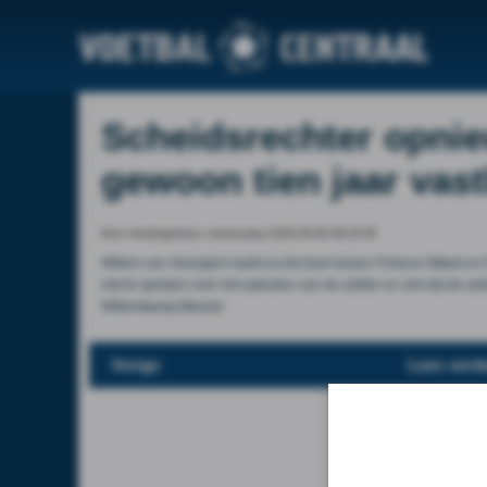
Scheidsrechter opnie
gewoon tien jaar vast
Door Voetbalprimeur, wednesday 2026-05-06 08:25:05
Willem van Hanegem haalt na het duel tussen Fortuna Sittard en 
niet te spreken over het optreden van de arbiter en ziet dat de ar
Willem&amp;Wessel.
Vorige
Lees verde