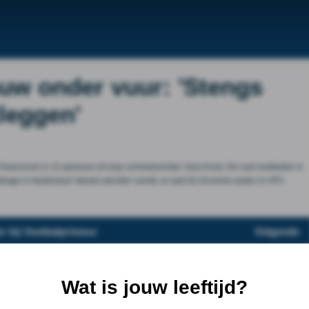
uw onder vuur: 'Stengs
leggen'
Feyenoord (1-2) opnieuw uit naar scheidsrechter Joey Kooij. De oud-voetballer is
bitrage in Nederland 'steeds slechter' wordt, zo laat De Kromme weten in VP's
r bij Voetbalprimeur
Volgende
Wat is jouw leeftijd?