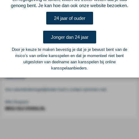
genoeg bent. Je kan hoe dan ook onze website bezoeken.
Voetbalcentraal
24 jaar of ouder
Voetbalcentraal is een merk van
ELF VOETBAL
Jonger dan 24 jaar
Postadres
ELF Voetbal
Door je keuze te maken bevestig je dat je je bewust bent van de
Postbus 6684
risico’s van online kansspelen en dat je momenteel niet bent
6503 GD Nijmegen
uitgesloten van deelname aan kansspelen bij online
kansspelaanbieders.
Adverteren
Voor advertentiemogelijkheden kunt u contact opnemen met:
Mike Bogaard
MIKE@ELF-PANNA.NL