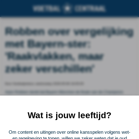
Robben over vergelijking
met Bayern-ster:
'Raakvlakken, maar
zeker verschillen'
Door Voetbalprimeur, wednesday 2026-05-06 19:05:05
Arjen Robben denkt dat Bayern München de finale van de Champions
League gaat bereiken. Woensdagavond staat de return in Duitsland op het
programma, nadat vorige week Paris Saint-Germain in een voetbalgevecht
met 5-4 te sterk was.
Wat is jouw leeftijd?
Vorige
Lees verder bij Voetbalprimeur
Volgende
Om content en uitingen over online kansspelen volgens wet-
en regelgeving te tonen, willen we zeker weten dat je oud