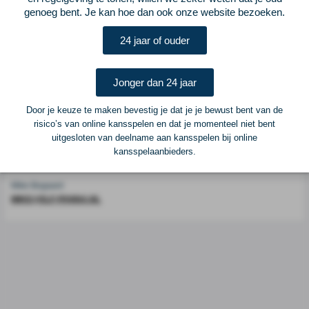
genoeg bent. Je kan hoe dan ook onze website bezoeken.
Voetbalcentraal is een merk van
ELF VOETBAL
24 jaar of ouder
Postadres
ELF Voetbal
Postbus 6684
Jonger dan 24 jaar
6503 GD Nijmegen
Door je keuze te maken bevestig je dat je je bewust bent van de
risico’s van online kansspelen en dat je momenteel niet bent
Adverteren
uitgesloten van deelname aan kansspelen bij online
kansspelaanbieders.
Voor advertentiemogelijkheden kunt u contact opnemen met:
Mike Bogaard
MIKE@ELF-PANNA.NL