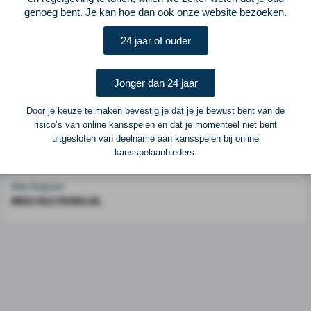
genoeg bent. Je kan hoe dan ook onze website bezoeken.
Voetbalcentraal is een merk van
ELF VOETBAL
24 jaar of ouder
Postadres
ELF Voetbal
Postbus 6684
Jonger dan 24 jaar
6503 GD Nijmegen
Door je keuze te maken bevestig je dat je je bewust bent van de
risico’s van online kansspelen en dat je momenteel niet bent
Adverteren
uitgesloten van deelname aan kansspelen bij online
kansspelaanbieders.
Voor advertentiemogelijkheden kunt u contact opnemen met:
Mike Bogaard
MIKE@ELF-PANNA.NL