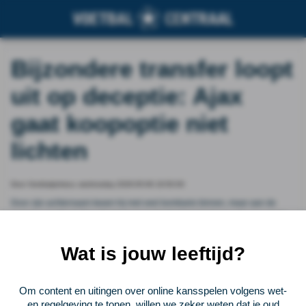
Bijzondere transfer loopt
uit op deceptie: Ajax
gaat koopoptie niet
lichten
Door Voetbalprimeur, wednesday 2026-05-06 19:50:00
Door zijn achternaam kwam hij met veel bombarie binnen, maar aan de
periode van Maximilian Ibrahimovic in Amsterdam komt spoedig een einde.
Ajax gaat de koopoptie in de huurovereenkomst met AC Milan niet lichten,
weet VoetbalPrimeur.
Wat is jouw leeftijd?
Vorige
Lees verder bij Voetbalprimeur
Volgende
Om content en uitingen over online kansspelen volgens wet-
en regelgeving te tonen, willen we zeker weten dat je oud