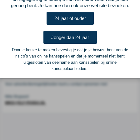
Voetbalcentraal
genoeg bent. Je kan hoe dan ook onze website bezoeken.
24 jaar of ouder
Voetbalcentraal is een merk van
ELF VOETBAL
Postadres
Jonger dan 24 jaar
ELF Voetbal
Postbus 6684
Door je keuze te maken bevestig je dat je je bewust bent van de
6503 GD Nijmegen
risico’s van online kansspelen en dat je momenteel niet bent
uitgesloten van deelname aan kansspelen bij online
kansspelaanbieders.
Adverteren
Voor advertentiemogelijkheden kunt u contact opnemen met:
Mike Bogaard
MIKE@ELF-PANNA.NL