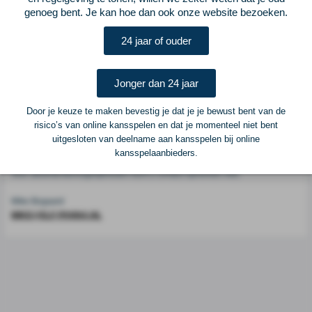
genoeg bent. Je kan hoe dan ook onze website bezoeken.
Voetbalcentraal is een merk van
ELF VOETBAL
24 jaar of ouder
Postadres
ELF Voetbal
Jonger dan 24 jaar
Postbus 6684
6503 GD Nijmegen
Door je keuze te maken bevestig je dat je je bewust bent van de
risico’s van online kansspelen en dat je momenteel niet bent
uitgesloten van deelname aan kansspelen bij online
Adverteren
kansspelaanbieders.
Voor advertentiemogelijkheden kunt u contact opnemen met:
Mike Bogaard
MIKE@ELF-PANNA.NL