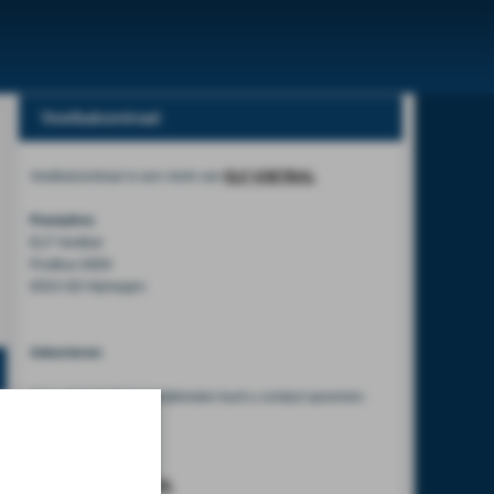
Voetbalcentraal
Voetbalcentraal is een merk van
ELF VOETBAL
Postadres
ELF Voetbal
Postbus 6684
6503 GD Nijmegen
Adverteren
Voor advertentiemogelijkheden kunt u contact opnemen
met:
Mike Bogaard
MIKE@ELF-PANNA.NL