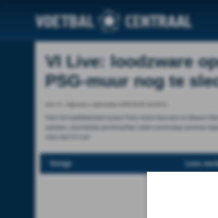
VI Live: loodzware o
PSG-muur nog te sle
Door VI - Algemeen, wednesday 2026-05-06 20:09:31
Over het spektakelstuk tussen Paris Saint-Germain en Bayern Mü
ophalen, want beide grootmachten staan woensdag opnieuw tegen
niets met VI Live!
Vorige
Lees verd