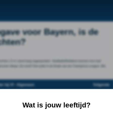
pgave voor Bayern, is de
chten?
nchen ( 5-4 ) werd lang nagesproken. Voetballiefhebbers kunnen hun hart
over elkaar. De inzet? Een plek in de finale van de Champions League. Mis
er bij VI - Algemeen
Volgende
Wat is jouw leeftijd?