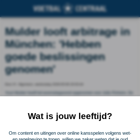
Mulder looft arbitrage in
München: 'Hebben
goede beslissingen
genomen'
Door VI - Algemeen, wednesday 2026-05-06 20:03:44
Youri Mulder heeft het woensdagavond opgenomen voor João Pinheiro. De
Portugese scheidsrechter maakte in de Champions League-wedstrijd tussen
Bayern München en Paris Saint-Germain weinig vrienden in de Allianz
Arena, maar Mulder denkt dat de leidsman wel de juiste beslissingen nam.
Wat is jouw leeftijd?
Vorige
Lees verder bij VI - Algemeen
Volgende
Om content en uitingen over online kansspelen volgens wet-
en regelgeving te tonen, willen we zeker weten dat je oud