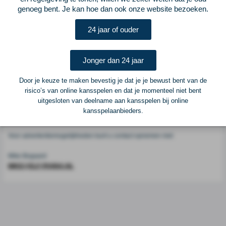
Voetbalcentraal
genoeg bent. Je kan hoe dan ook onze website bezoeken.
24 jaar of ouder
Voetbalcentraal is een merk van
ELF VOETBAL
Postadres
Jonger dan 24 jaar
ELF Voetbal
Postbus 6684
Door je keuze te maken bevestig je dat je je bewust bent van de
6503 GD Nijmegen
risico’s van online kansspelen en dat je momenteel niet bent
uitgesloten van deelname aan kansspelen bij online
kansspelaanbieders.
Adverteren
Voor advertentiemogelijkheden kunt u contact opnemen met:
Mike Bogaard
MIKE@ELF-PANNA.NL