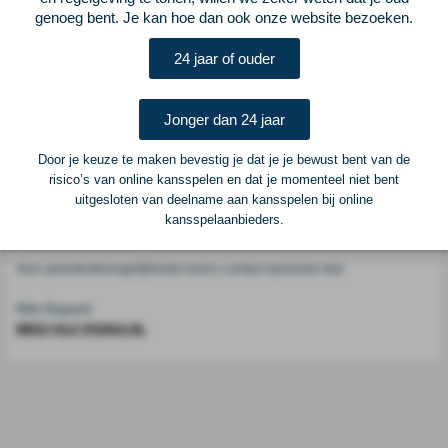
Voetbalcentraal
genoeg bent. Je kan hoe dan ook onze website bezoeken.
24 jaar of ouder
Voetbalcentraal is een merk van
ELF VOETBAL
Postadres
Jonger dan 24 jaar
ELF Voetbal
Postbus 6684
Door je keuze te maken bevestig je dat je je bewust bent van de
6503 GD Nijmegen
risico’s van online kansspelen en dat je momenteel niet bent
uitgesloten van deelname aan kansspelen bij online
kansspelaanbieders.
Adverteren
Voor advertentiemogelijkheden kunt u contact opnemen met:
Mike Bogaard
MIKE@ELF-PANNA.NL