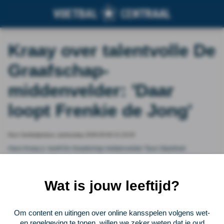
Kraay over talentvolle De
Graafschap-
middenvelder: 'Daar
loopt Frenkie de Jong'
Door Voetbalprimeur, wednesday 2026-05-06 21:15:05
Hans Kraay jr. heeft De Graafschap-middenvelder Teun Gijselhart
vergeleken met Frenkie de Jong. De analist is lyrisch over de kwaliteiten van
de talentvolle controleur, maar had wel direct spijt na zijn vergelijking met de
middenvelder van Barcelona.
Wat is jouw leeftijd?
Vorige
Lees verder bij Voetbalprimeur
Volgende
Om content en uitingen over online kansspelen volgens wet-
en regelgeving te tonen, willen we zeker weten dat je oud