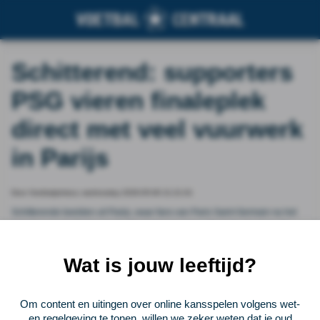
Schitterend: supporters
PSG vieren finaleplek
direct met veel vuurwerk
in Parijs
Door Voetbalprimeur, wednesday 2026-05-06 21:21:01
Schitterende beelden uit Parijs, waar fans van Paris Saint-Germain na het
behalen van de finale van de Champions League direct de straat op zijn
gegaan. De finaleplek wordt groots gevierd in de Franse hoofdstad met een
hoop vuurwerk.&nbsp;
Wat is jouw leeftijd?
Vorige
Lees verder bij Voetbalprimeur
Volgende
Om content en uitingen over online kansspelen volgens wet-
en regelgeving te tonen, willen we zeker weten dat je oud