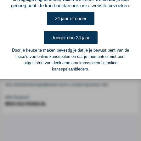
Voetbalcentraal
genoeg bent. Je kan hoe dan ook onze website bezoeken.
24 jaar of ouder
Voetbalcentraal is een merk van
ELF VOETBAL
Postadres
Jonger dan 24 jaar
ELF Voetbal
Postbus 6684
Door je keuze te maken bevestig je dat je je bewust bent van de
6503 GD Nijmegen
risico’s van online kansspelen en dat je momenteel niet bent
uitgesloten van deelname aan kansspelen bij online
kansspelaanbieders.
Adverteren
Voor advertentiemogelijkheden kunt u contact opnemen met:
Mike Bogaard
MIKE@ELF-PANNA.NL