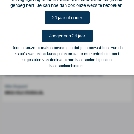
genoeg bent. Je kan hoe dan ook onze website bezoeken.
Voetbalcentraal is een merk van
ELF VOETBAL
24 jaar of ouder
Postadres
ELF Voetbal
Jonger dan 24 jaar
Postbus 6684
6503 GD Nijmegen
Door je keuze te maken bevestig je dat je je bewust bent van de
risico’s van online kansspelen en dat je momenteel niet bent
uitgesloten van deelname aan kansspelen bij online
Adverteren
kansspelaanbieders.
Voor advertentiemogelijkheden kunt u contact opnemen met:
Mike Bogaard
MIKE@ELF-PANNA.NL