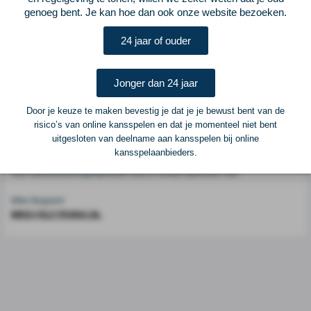
genoeg bent. Je kan hoe dan ook onze website bezoeken.
Voetbalcentraal is een merk van
ELF VOETBAL
24 jaar of ouder
Postadres
ELF Voetbal
Jonger dan 24 jaar
Postbus 6684
6503 GD Nijmegen
Door je keuze te maken bevestig je dat je je bewust bent van de
risico’s van online kansspelen en dat je momenteel niet bent
uitgesloten van deelname aan kansspelen bij online
Adverteren
kansspelaanbieders.
Voor advertentiemogelijkheden kunt u contact opnemen met:
Mike Bogaard
MIKE@ELF-PANNA.NL