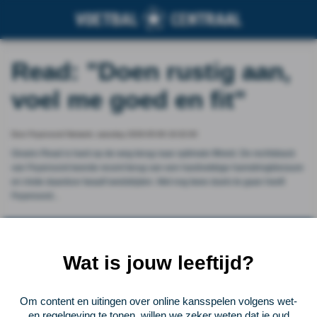
Read: "Doen rustig aan,
voel me goed en fit"
Door Feyenoord Netwerk, saturday 2026-05-09 19:32:00
Givairo Read is hard op de weg terug naar optimale fitheid. De rechtsback
van Feyenoord keerde recent terug van een hardnekkige hamstringblessure
en miste daardoor twaalf wedstrijden. Met nog twee duels te gaan heeft
Feyenoord...
Vorige
Lees verder bij Feyenoord Netwerk
Volgende
Wat is jouw leeftijd?
Voetbalcentraal
Om content en uitingen over online kansspelen volgens wet-
Voetbalcentraal is een merk van
ELF VOETBAL
en regelgeving te tonen, willen we zeker weten dat je oud