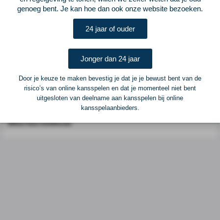
genoeg bent. Je kan hoe dan ook onze website bezoeken.
Postadres
ELF Voetbal
24 jaar of ouder
Postbus 6684
6503 GD Nijmegen
Jonger dan 24 jaar
Adverteren
Door je keuze te maken bevestig je dat je je bewust bent van de
risico’s van online kansspelen en dat je momenteel niet bent
Voor advertentiemogelijkheden kunt u contact opnemen met:
uitgesloten van deelname aan kansspelen bij online
kansspelaanbieders.
Mike Bogaard
MIKE@ELF-PANNA.NL